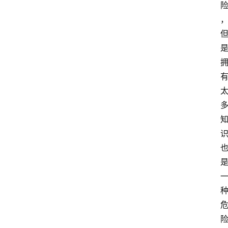
讯
商
城
分
类
浏
览
专
题
文
登录
注册
章
推
荐
工