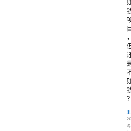
米
2
淘