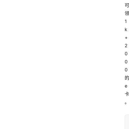
1
k
+
2
0
0
0
e