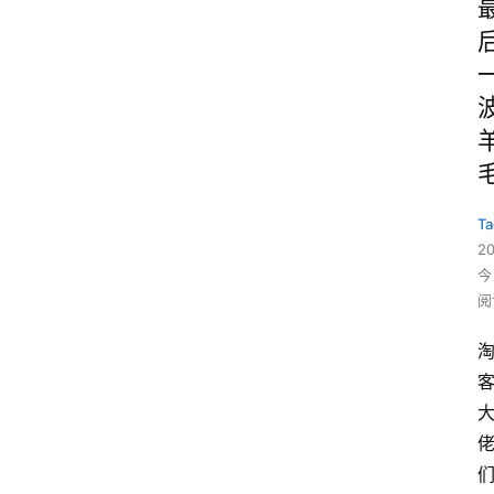
Ta
2
今
阅