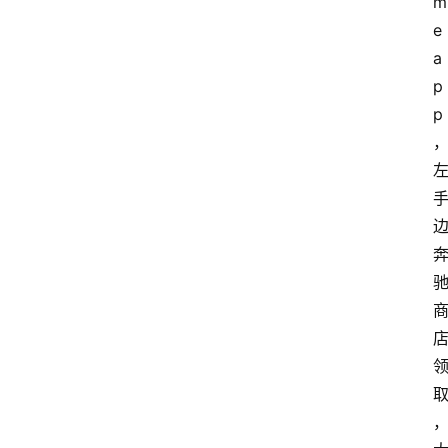
m
e 
a
p
p