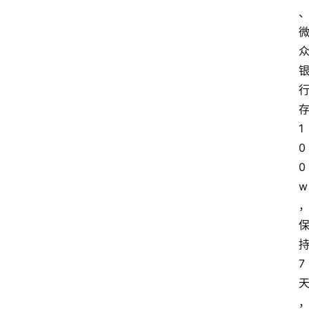
1
0
0
w
7