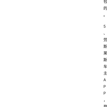
5
A
P
P