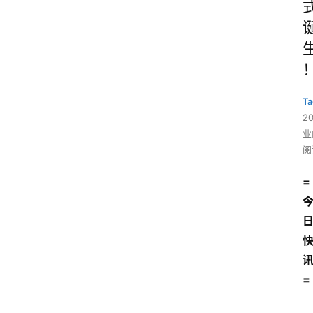
Ta
2
业
阅
=
=