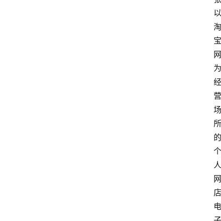
商
城
分
类
浏
览
专
题
文
登录
注册
章
推
荐
工
具