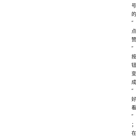
“
”
“
”