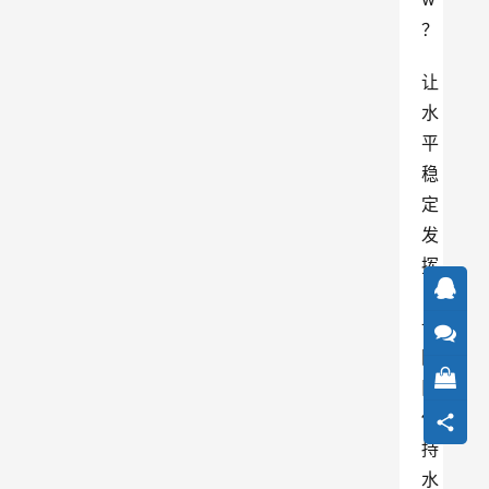
？
让
水
平
稳
定
发
挥
，
让
团
队
保
持
水