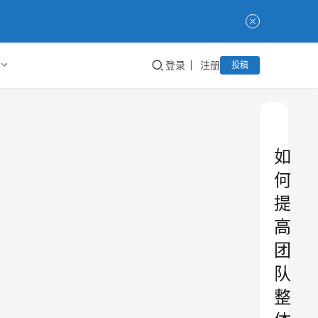
登录
注册
投稿
如
何
提
高
团
队
整