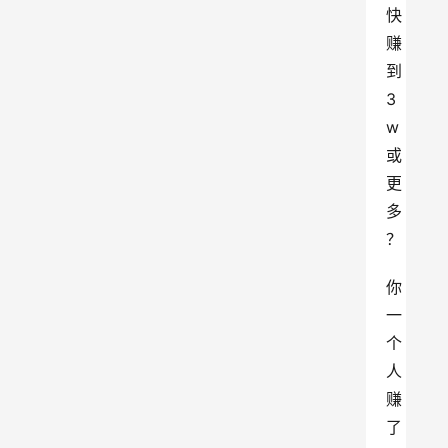
快
赚
到
3
w
或
更
多
？
你
一
个
人
赚
了