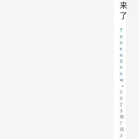
来
了
T
a
o
k
e
S
h
o
w
•
2
0
2
3
年
7
月
3