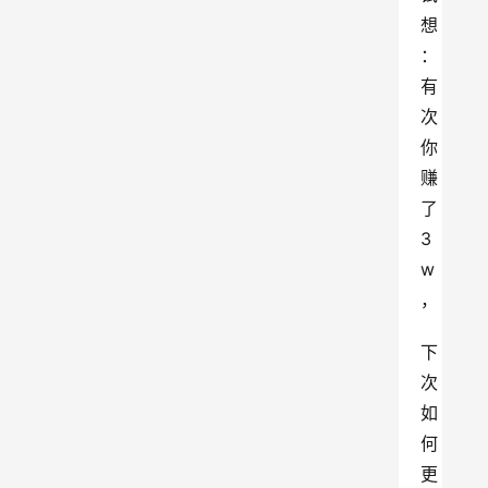
想
：
有
次
你
赚
了
3
w
，
下
次
如
何
更