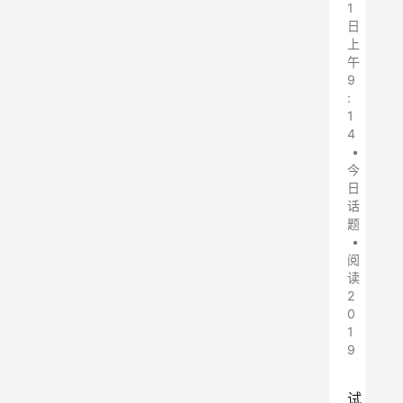
1
日
上
午
9
:
1
4
•
今
日
话
题
•
阅
读
2
0
1
9
试