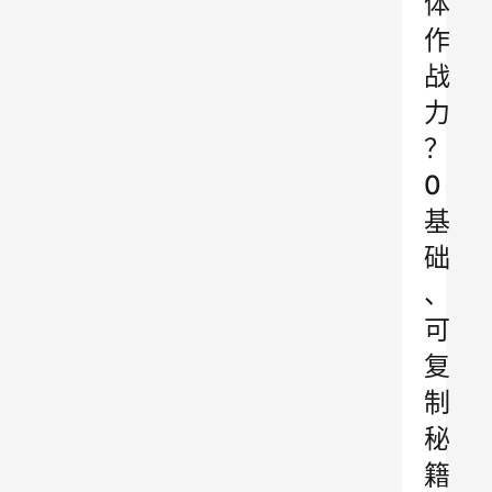
体
作
战
力
？
0
基
础
、
可
复
制
秘
籍