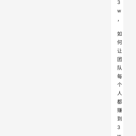
3
w
，
如
何
让
团
队
每
个
人
都
赚
到
3
w