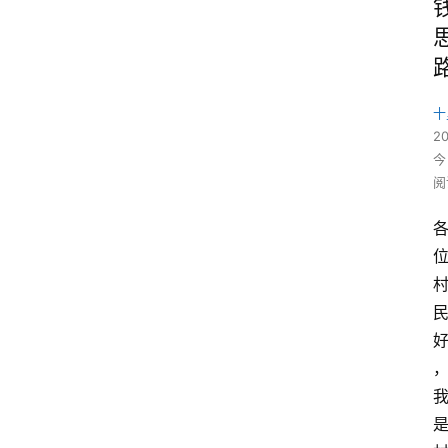
十
2
今
阅