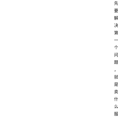
题
文
登录
注册
章
推
荐
工
具
淘
客
导
航
本
站
服