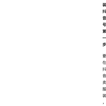
网
站
首
页
快
讯
商
城
分
类
浏
览
专