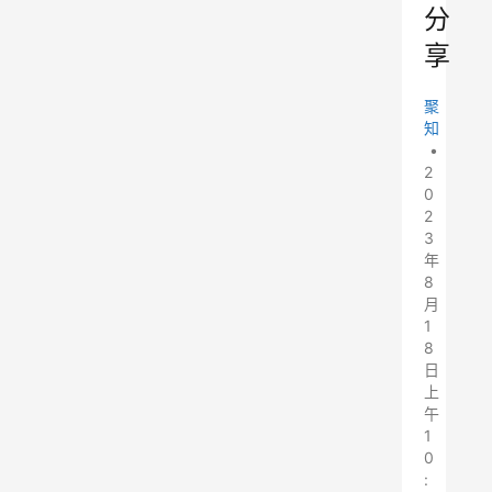
分
享
聚
知
•
2
0
2
3
年
8
月
1
8
日
上
午
1
0
: