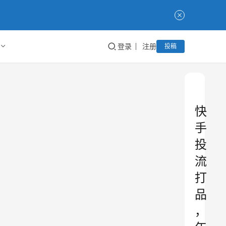
登录
注册
投稿
快
手
投
流
打
品
，