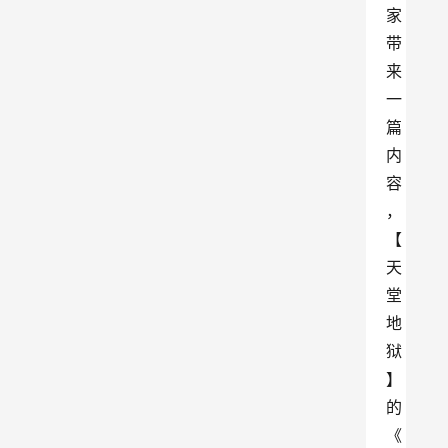
家
带
来
一
篇
内
容
，
【
天
堂
地
狱
】
的
《