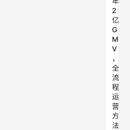
年
2
亿
G
M
V
，
全
流
程
运
营
方
法