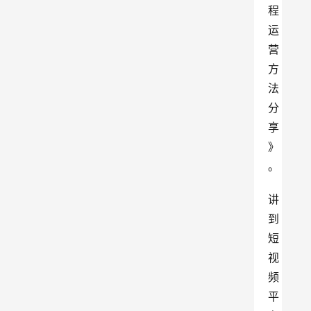
程
运
营
方
法
分
享
》
。
讲
到
短
视
频
平