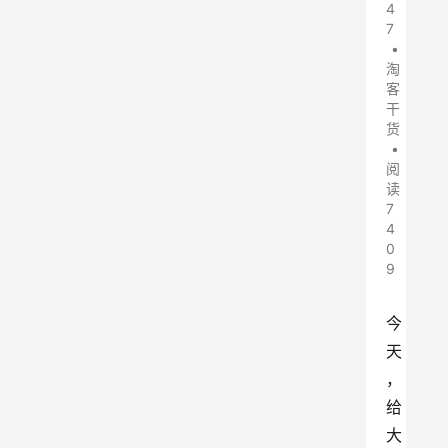
4
7
•
淘
客
干
货
•
阅
读
7
4
0
9
今
天
，
给
大