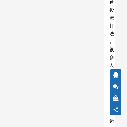
台
投
流
打
法
，
很
多
人
一
定
是
认
为
是
运