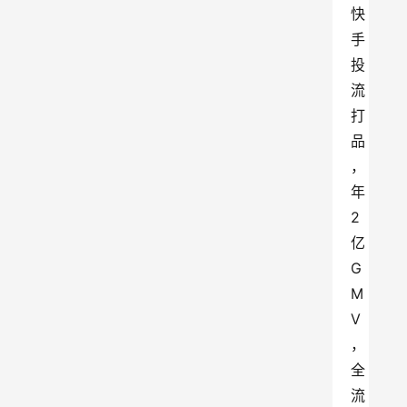
快
手
投
流
打
品
，
年
2
亿
G
M
V
，
全
流