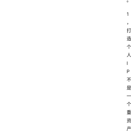
1
I
P