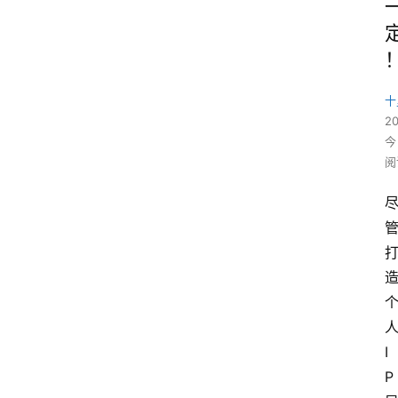
十
2
今
阅
I
P