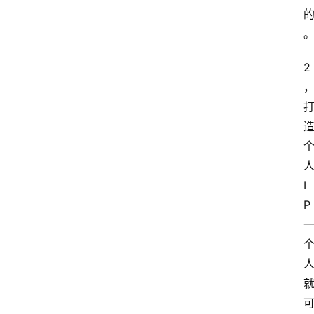
2
I
P