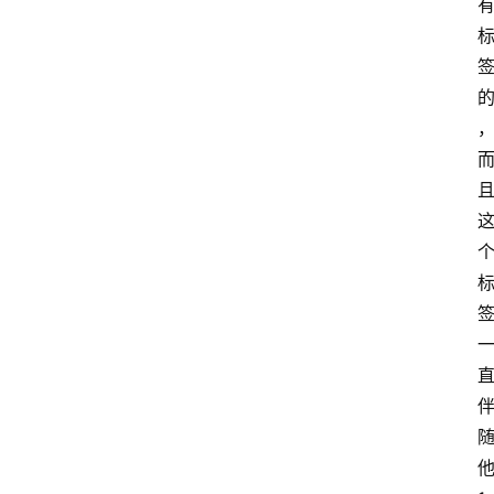
览
专
题
文
登录
注册
章
推
荐
工
具
淘
客
导
航