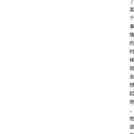
网
站
首
页
快
讯
商
城
分
类
浏