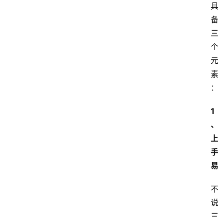
网
站
首
页
快
1
讯
商
城
分
类
浏