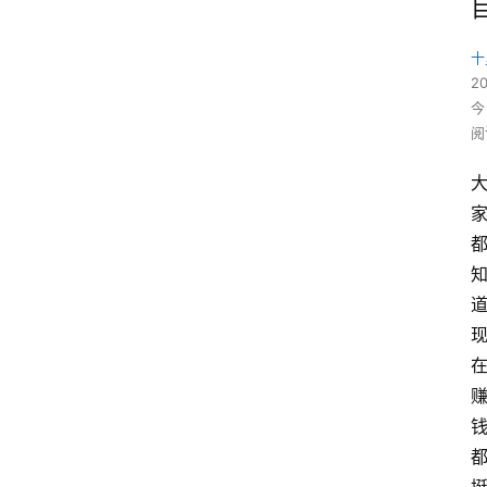
十
2
今
阅