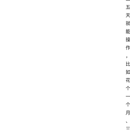
览
专
题
文
登录
注册
章
推
荐
工
具
淘
客
导
航
本