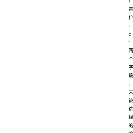
i
d
”