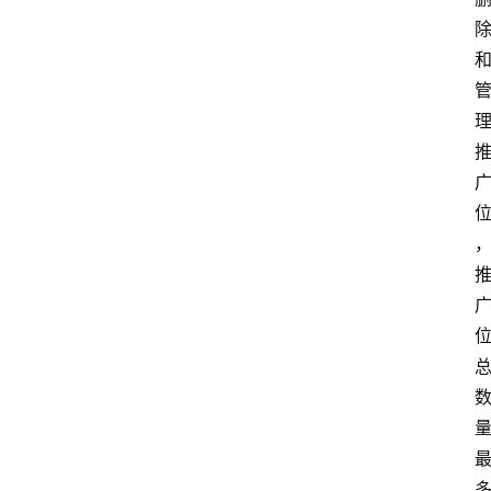
类
浏
览
专
题
文
登录
注册
章
推
荐
工
具
淘
客
导
航