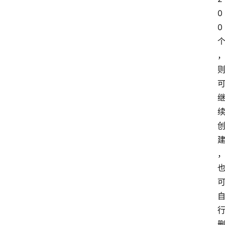
0
0
网
站
首
页
快
讯
商
城
分