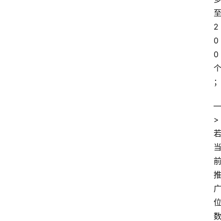
本
2
站
0
服
0
务
> 