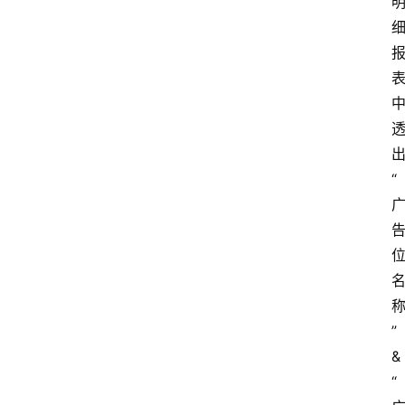
“
”
&
“