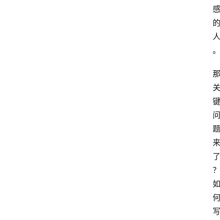
网
站
首
页
快
讯
商
城
分
类
浏
览
专