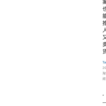
Ta
2
淘
阅
“