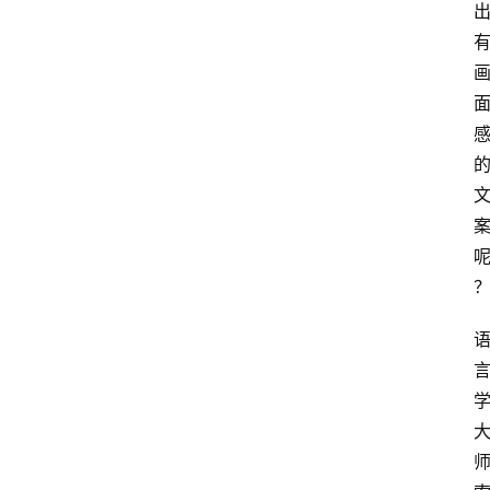
题
文
登录
注册
章
推
荐
工
具
淘
客
导
航
本
站
服
务