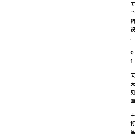
0
网
站
1
首
页
快
讯
商
城