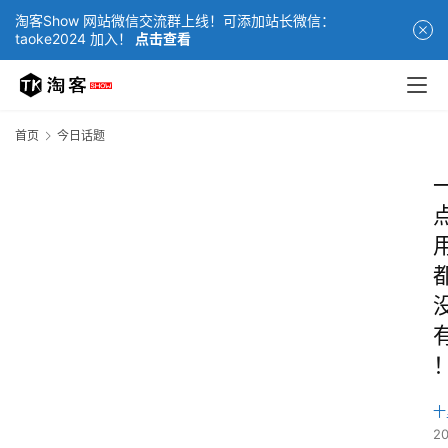
淘客Show 网站微信交流群上线！可添加站长微信：
taoke2024 加入！
点击查看
首页
今日话题
十
2