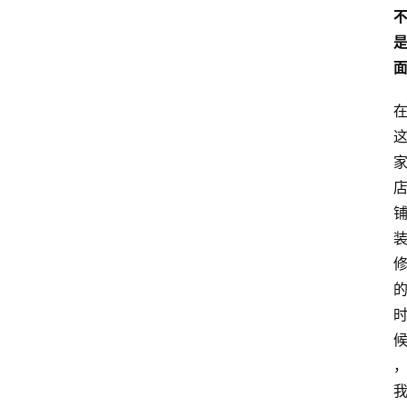
分
类
浏
览
专
题
文
登录
注册
章
推
荐
工
具
淘
客
导