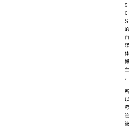
9
0
%