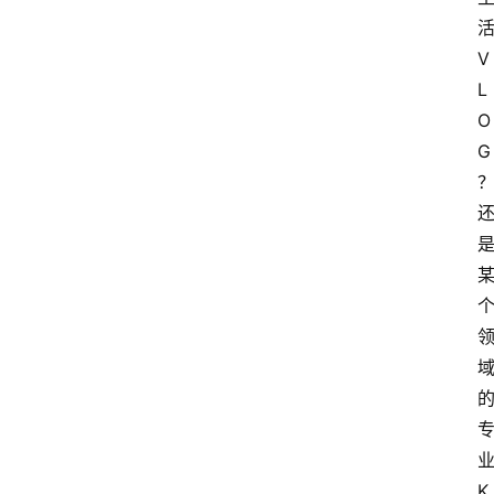
V
L
O
G
K