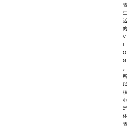
专
题
文
登录
注册
章
V
L
推
O
荐
G
工
具
淘
客
导
航
本