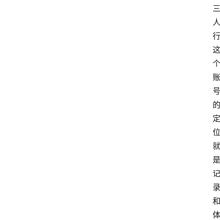
网
站
首
页
快
讯
商
城
分
类
浏
览