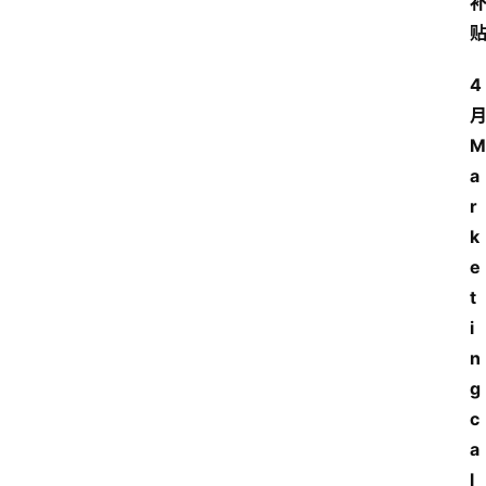
4
M
a
r
k
e
t
i
n
g 
c
a
l