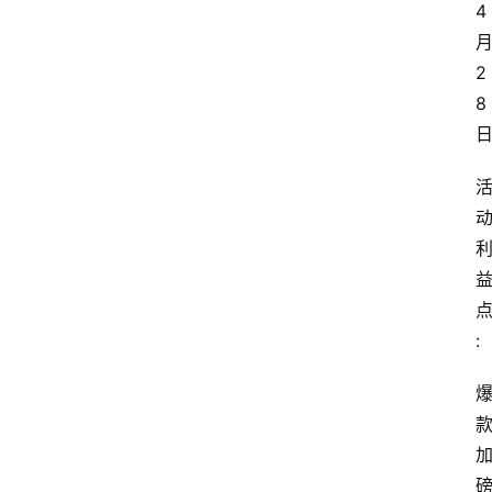
4
网
站
首
2
页
8
快
讯
商
城
分
:
类
浏
览
专