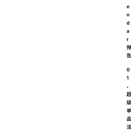
e
n
d
a
r
0
1