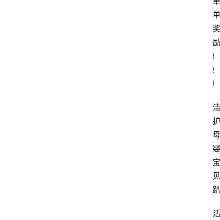
!
!
!