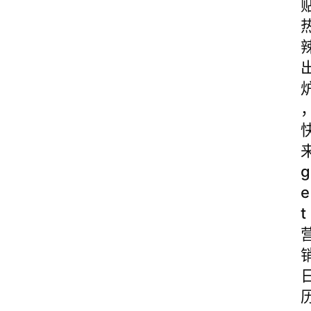
g
e
t