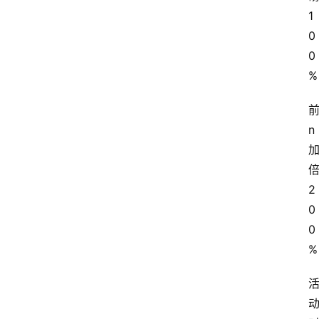
题
1
文
登录
注册
0
章
0
%
推
荐
工
具
n
淘
客
2
导
0
航
0
%
本
站
服
务