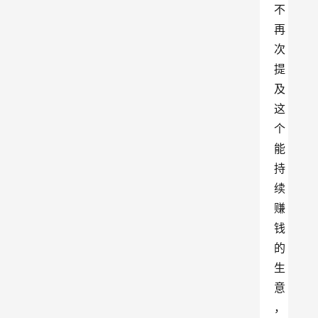
不
再
次
提
及
这
个
能
持
续
赚
钱
的
生
意
，