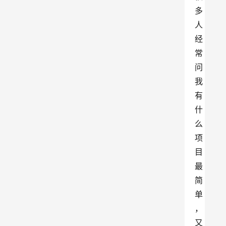
多
人
经
常
问
我
有
什
么
项
目
最
简
单
，
又