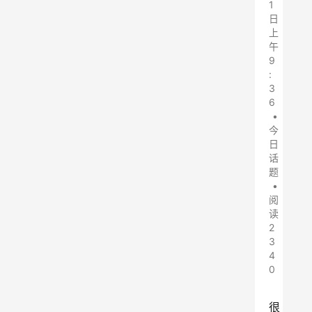
1
日
上
午
9
:
3
6
•
今
日
话
题
•
阅
读
2
3
4
0
很