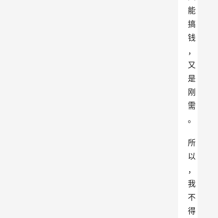
能
搞
钱
，
又
是
刚
需
。
所
以
，
我
不
得