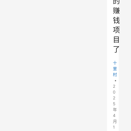
的
赚
钱
项
目
了
十
里
村
•
2
0
2
5
年
4
月
1