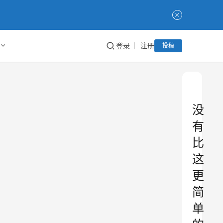
登录
注册
投稿
没
有
比
这
更
简
单