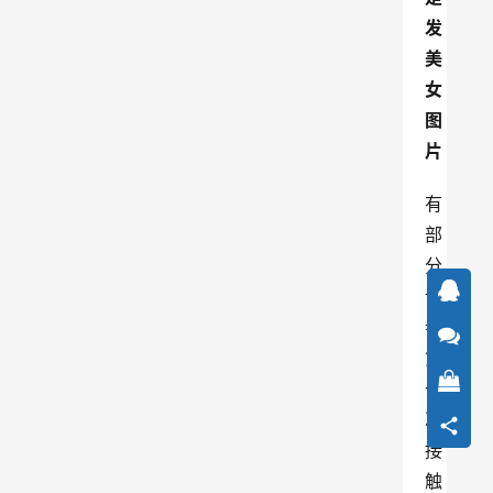
发
美
女
图
片
有
部
分
读
者
第
一
次
接
触