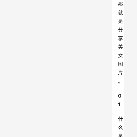
那
就
是
分
享
美
女
图
片
。
0
1
什
么
是