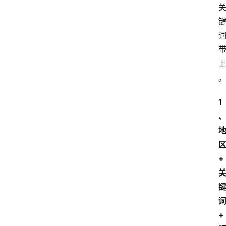
1
+
+