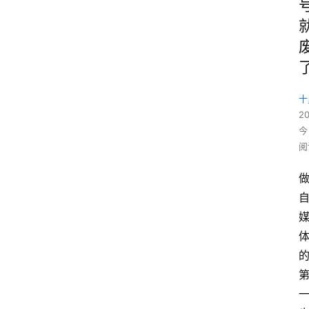
十
2
今
阅