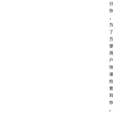
网
站
首
页
快
讯
商
城