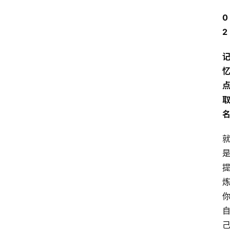
分
0
类
浏
2
览
专
题
文
登录
注册
章
推
荐
工
具
淘
客
导