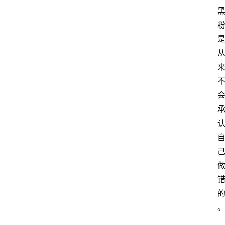
推
荐
工
具
淘
客
导
航
本
站
服
务