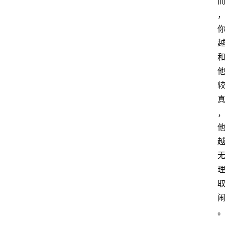
页
快
讯
商
城
分
类
浏
览
专
题
文
登录
注册
章