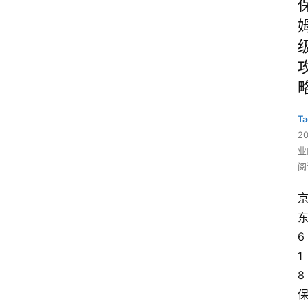
Ta
2
业
阅
6
1
8