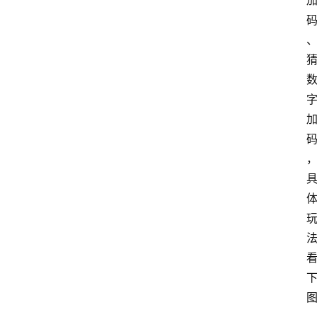
网
站
首
页
快
讯
商
城
分
类
浏
览