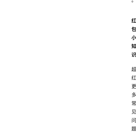
专
题
文
登录
注册
章
推
荐
工
具
淘
客
导
航
本