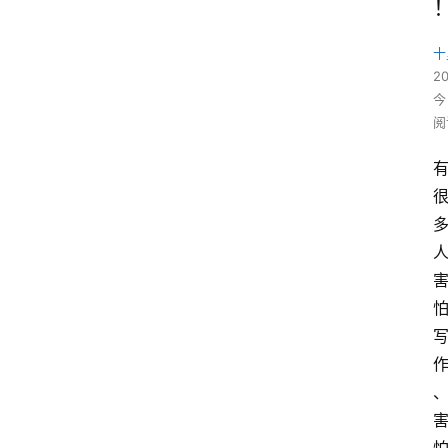
十
2
今
阅