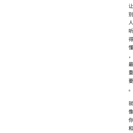
专
题
文
登录
注册
章
推
荐
工
具
淘
客
导
航
本
站
服