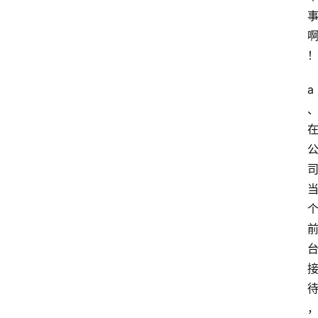
章
推
荐
工
a
具
淘
客
导
航
本
站
服
务