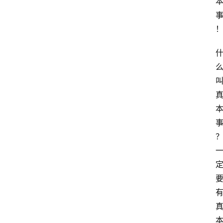
首
页
快
讯
商
城
分
类
浏
览
专
题
文
登录
注册