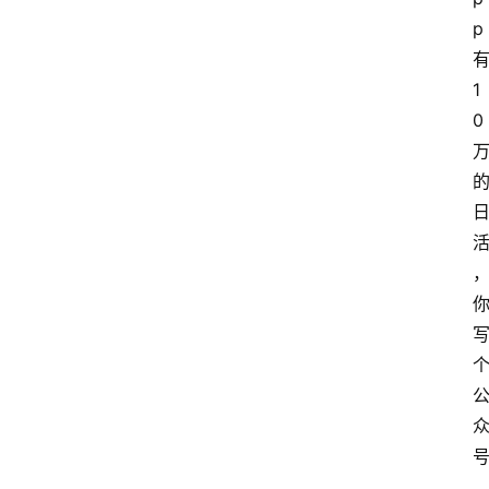
p
1
0