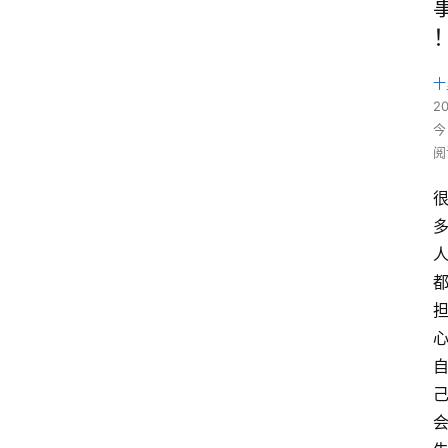
十
2
今
阅