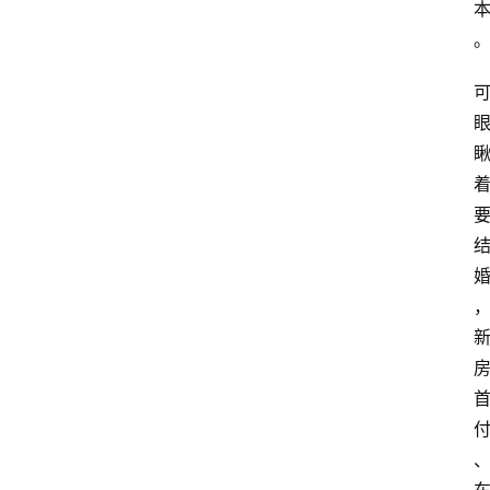
站
首
页
快
讯
商
城
分
类
浏
览
专
题
文