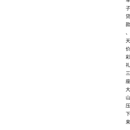
登录
注册
章
推
荐
工
具
淘
客
导
航
本
站
服
务