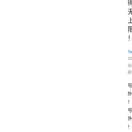
Ta
2
业
阅