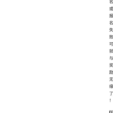
航
本
站
服
务
3️⃣