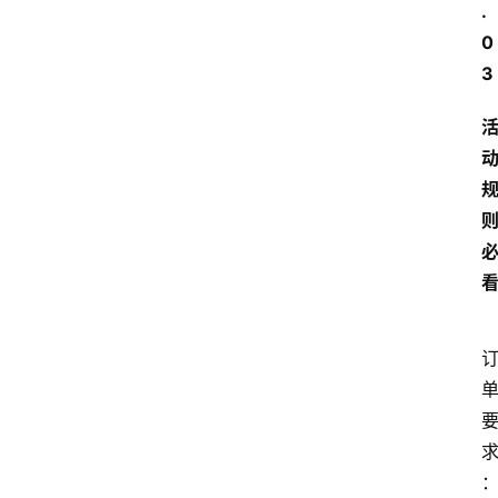
.
0
3
：