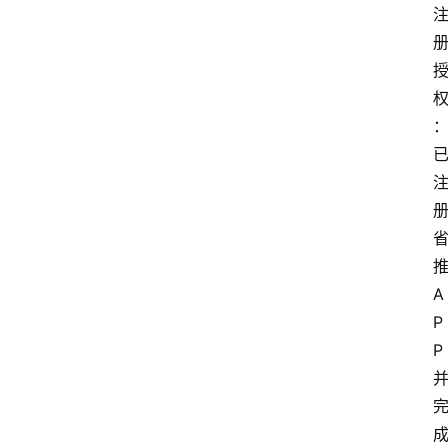
推
A
P
P 