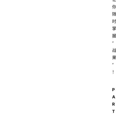
握
“
”
P
A
R
T