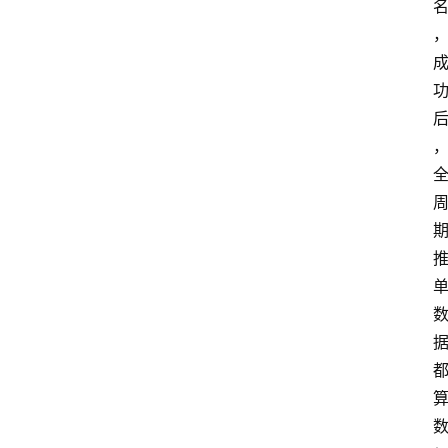
网
站
首
页
快
讯
商
城