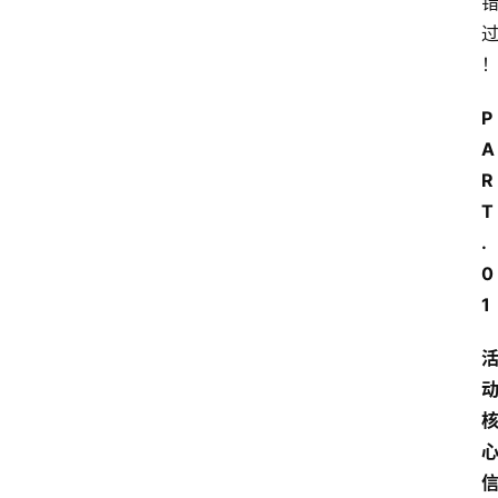
P
A
R
T
.
0
1