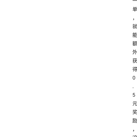
得
0
.
5 
励