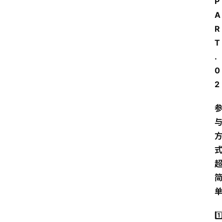
P
A
R
T
.
0
2
1️⃣