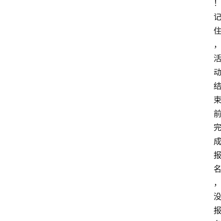
分
类
浏
览
专
题
文
登录
注册
章
推
荐
工
具
淘
客
导