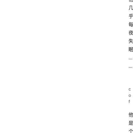
…
…
c
o
f