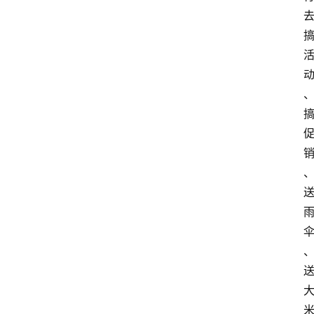
网
站
首
页
快
讯
商
城