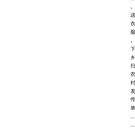
分
类
浏
览
专
题
文
登录
注册
章
推
荐
工
具
…
淘
…
客
导