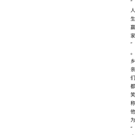
“
”
“