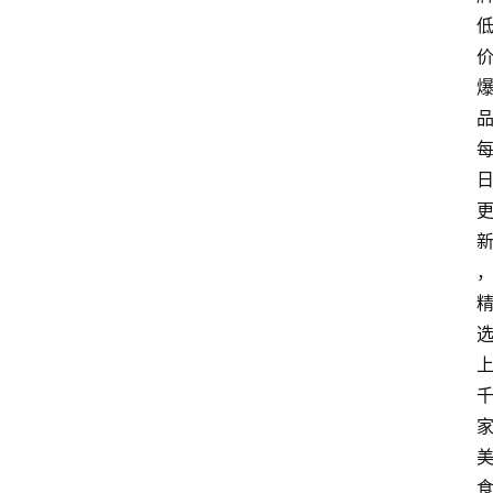
章
推
荐
工
具
淘
客
导
航
本
站
服
务