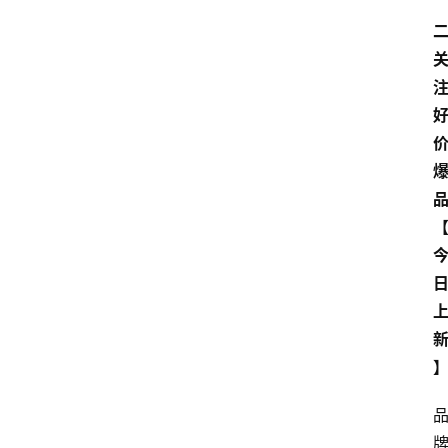
首
二
页
快
讯
商
城
分
类
浏
览
专
题
文
登录
注册