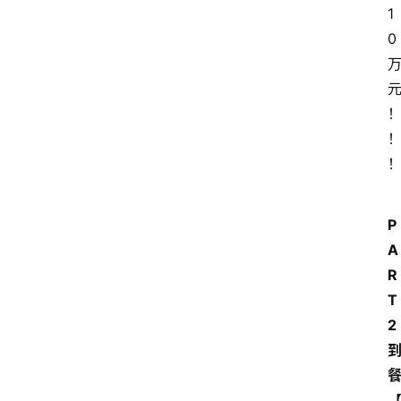
1
0
P
A
R
T 
2 