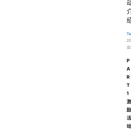
Ta
2
业
P
A
R
T 
1 