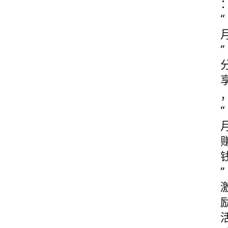
“
”
“
”