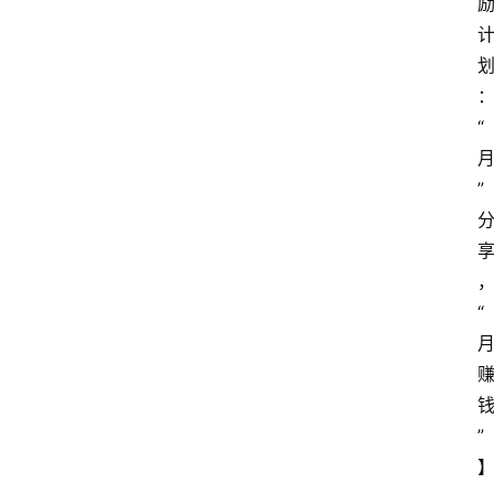
“
”
“
”