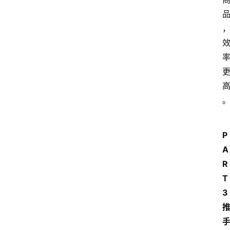
P
A
R
T 
3 