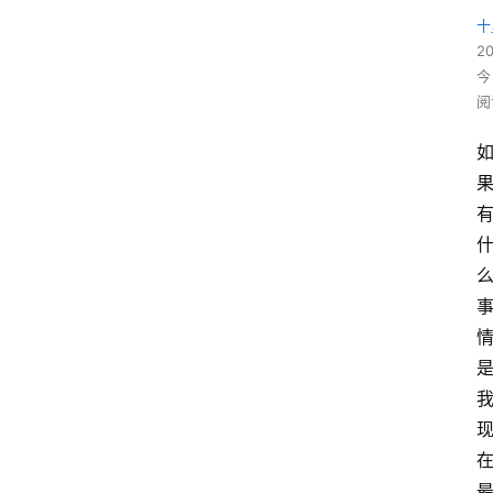
十
2
今
阅