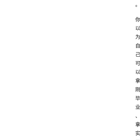
网
站
首
页
快
讯
商
城