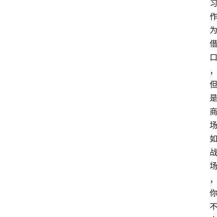
分
类
浏
览
专
题
文
登录
注册
章
推
荐
工
具
淘
客
导