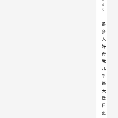
4
5
很
多
人
好
奇
我
几
乎
每
天
做
日
更