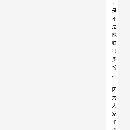
，
是
不
是
能
赚
很
多
钱
。
因
为
大
家
平