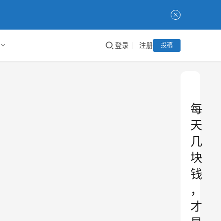
登录
注册
投稿
每
天
几
块
钱
，
才