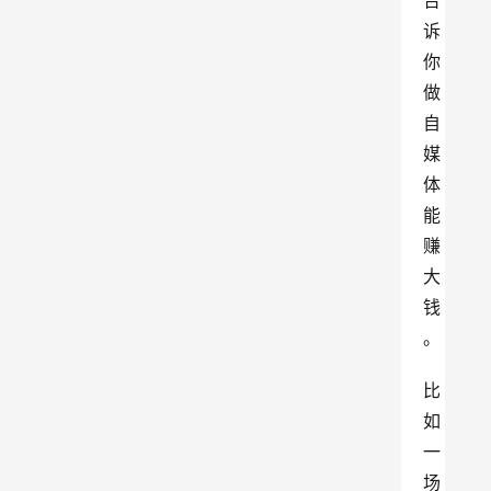
告
诉
你
做
自
媒
体
能
赚
大
钱
。
比
如
一
场