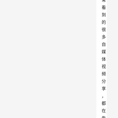
常
看
到
的
很
多
自
媒
体
视
频
分
享
，
都
在