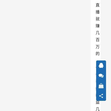
直
播
就
赚
几
百
万
的
，
一
条
视
频
收
益
几