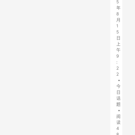
5
年
8
月
1
5
日
上
午
9
:
2
2
•
今
日
话
题
•
阅
读
4
8