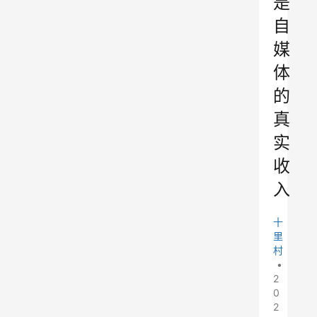
是
自
媒
体
的
真
实
收
入
十
里
村
•
2
0
2