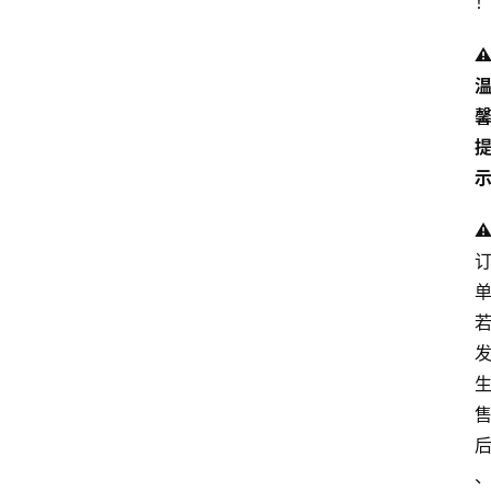
专
⚠️
题
文
登录
注册
章
推
荐
⚠
工
具
淘
客
导
航
本