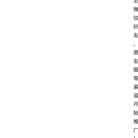
网
站
首
页
快
讯
商
城
分
类
浏
览