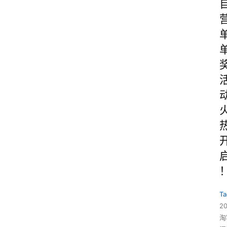
Ta
2
淘