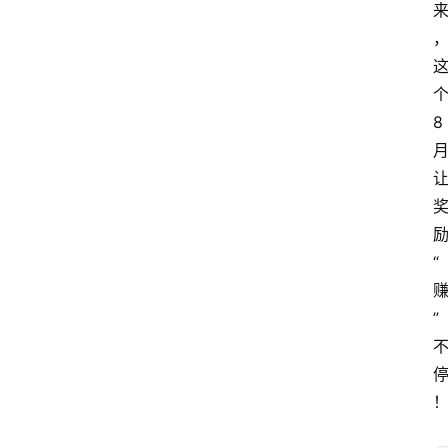
8
“
”