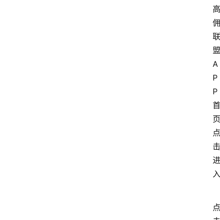
A
P
P