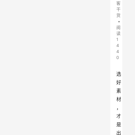
客
干
货
•
阅
读
1
4
4
0
选
好
素
材
，
才
是
出