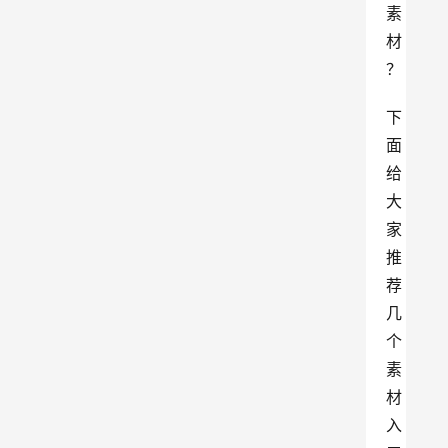
素
材
？
下
面
给
大
家
推
荐
几
个
素
材
入