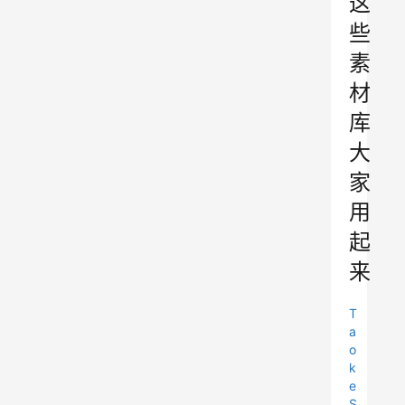
这
些
素
材
库
大
家
用
起
来
T
a
o
k
e
S