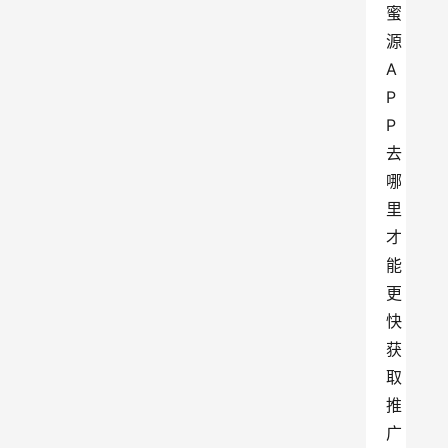
蜜
源
A
P
P
去
哪
里
才
能
更
快
获
取
推
广