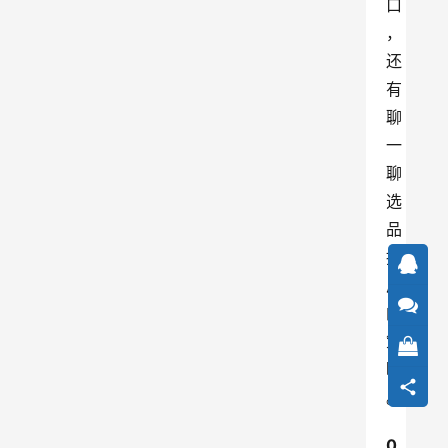
口
，
还
有
聊
一
聊
选
品
推
广
的
策
略
。
0