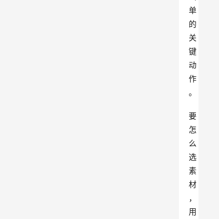
单
的
关
键
动
作
。
要
怎
么
选
素
材
，
用