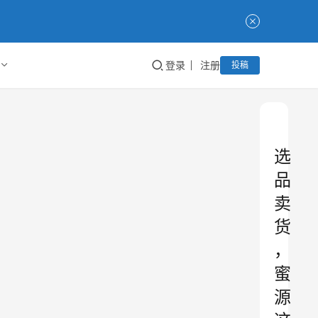
登录
注册
投稿
选
品
卖
货
，
蜜
源