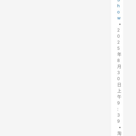
h
o
w
•
2
0
2
5
年
8
月
3
0
日
上
午
9
:
3
9
•
淘