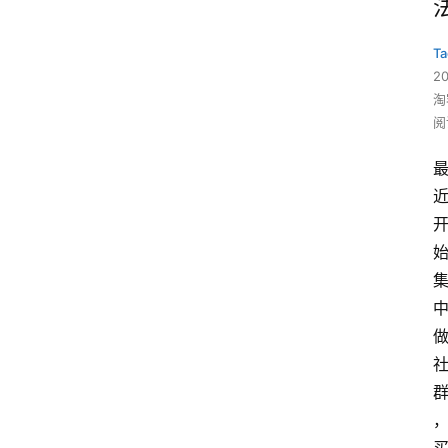
Ta
2
淘
阅