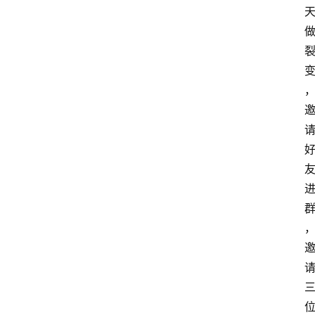
专
题
文
登录
注册
章
推
荐
工
具
淘
客
导
航
本
站
服