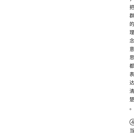
网
站
首
页
快
讯
商
城
分
类
浏
览