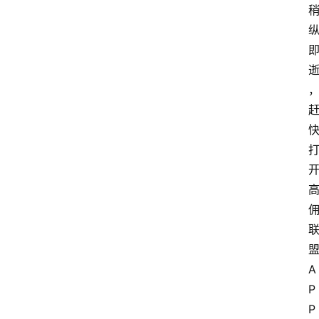
A
P
P