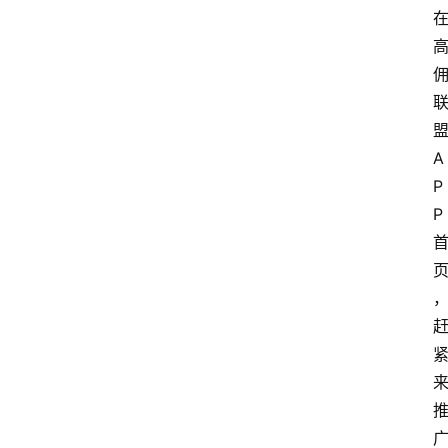
A
P
P