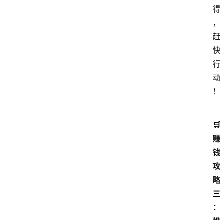
专
题
文
登录
注册
章
推
荐
工
具
🛒
淘
客
导
航
本
站
服