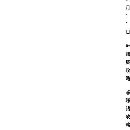
1
1

💰 