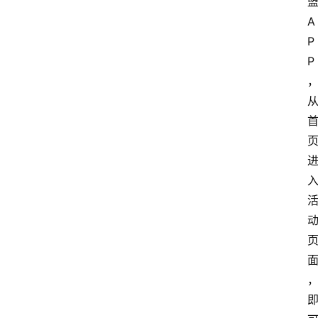
A
P
P