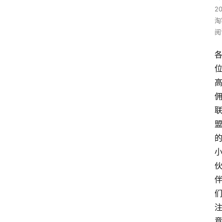
2
淘
阅