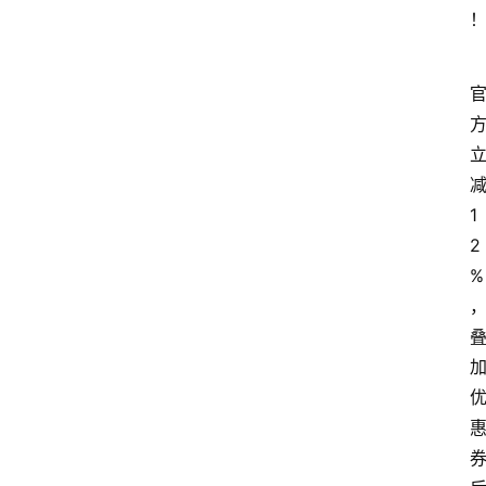
1
2
%