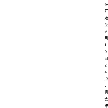
网
站
首
页
9
快
1
讯
0
商
2
城
4
分
类
浏
览