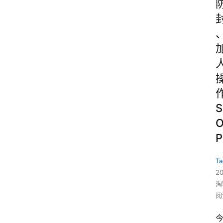
S
P
Ta
2
淘
阅