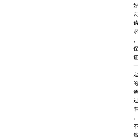
网
站
首
页
快
讯
商
城
分
类
浏
览