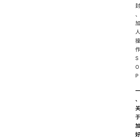
S
O
P