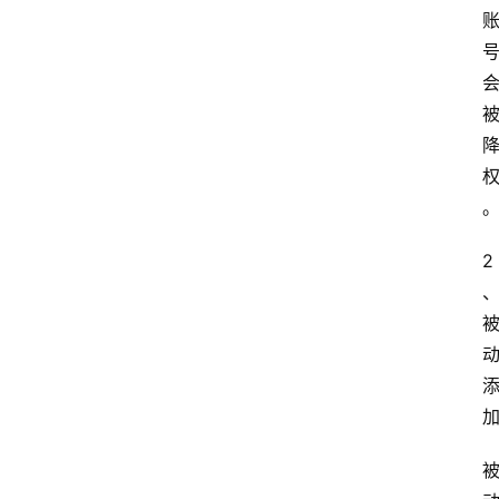
专
题
文
登录
注册
章
推
荐
工
具
2
淘
客
导
航
本
站
服