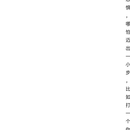
网
站
首
页
快
讯
商
城
分
类
浏
览
专