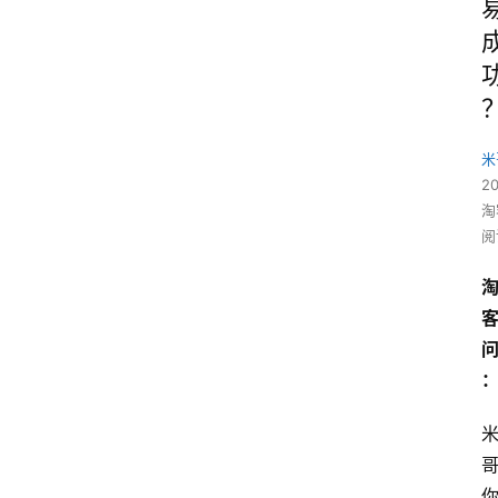
米
2
淘
阅