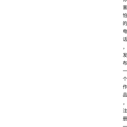
题
文
登录
注册
章
推
荐
工
具
淘
客
导
航
本
站
服