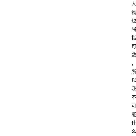
本
站
服
务