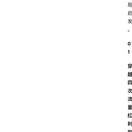
题
文
登录
注册
章
推
荐
0
工
1
具
淘
客
导
航
本
站
服