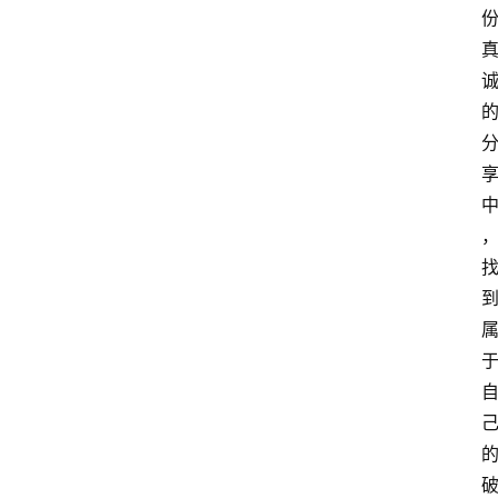
网
站
首
页
快
讯
商
城
分
类
浏
览
专