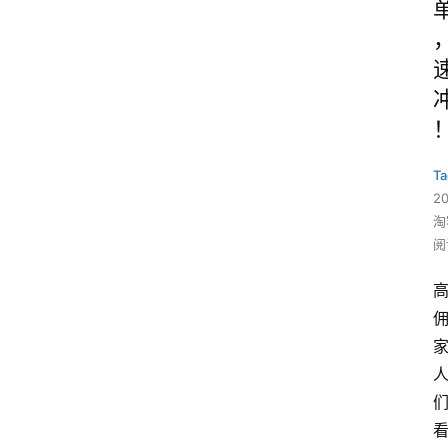
Ta
2
淘
阅