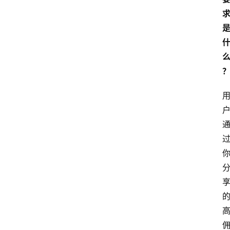
网
站
首
页
快
讯
商
城
分
类
浏
览