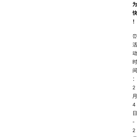
⏰
2
4
-
2