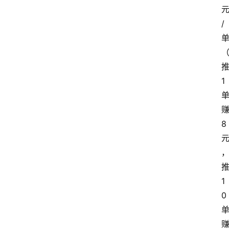
/
1
8
1
0