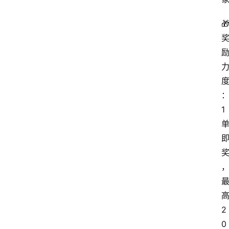
🎁
1
2
0