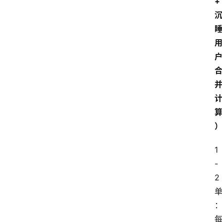
+
1
-
2