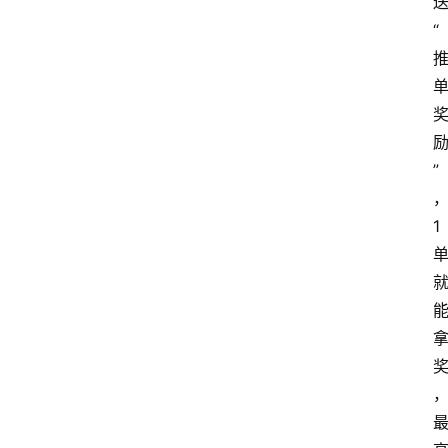
“
”
1