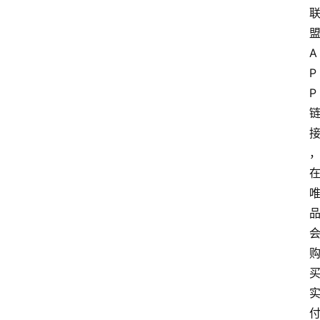
专
题
文
A
登录
注册
章
P
P
推
荐
工
具
淘
客
导
航
本
站
服