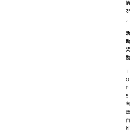
T
O
P
5