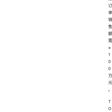
≥
1
0
0
T
O