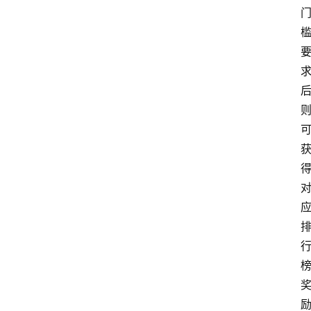
专
题
文
登录
注册
章
推
荐
工
具
淘
客
导
航
本