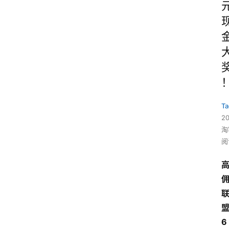
Ta
2
淘
阅
6