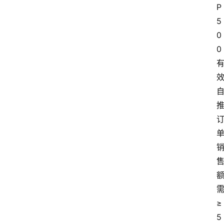
P
5
0
0
≥
5