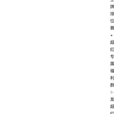
赛
+ 
✨