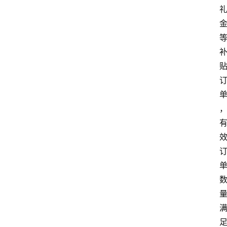
网
站
首
页
快
讯
商
城
分
类
浏
览