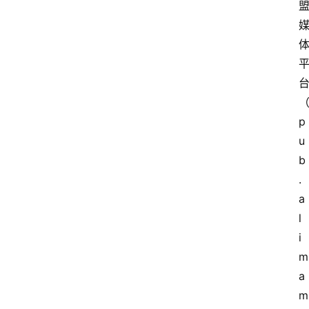
网
站
首
p
页
u
b
快
.
讯
a
l
商
城
i
m
分
a
类
m
浏