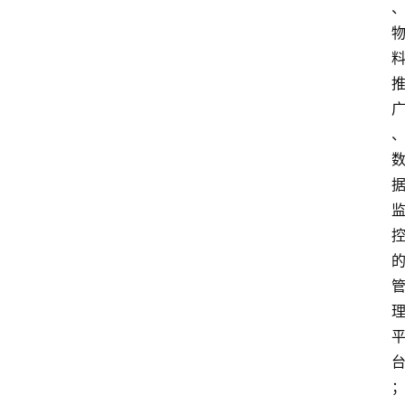
本
站
服
务