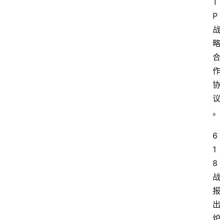
T
P
6
1
8