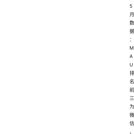
5
M
A
U