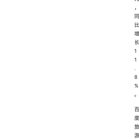
1
1
.
8
%