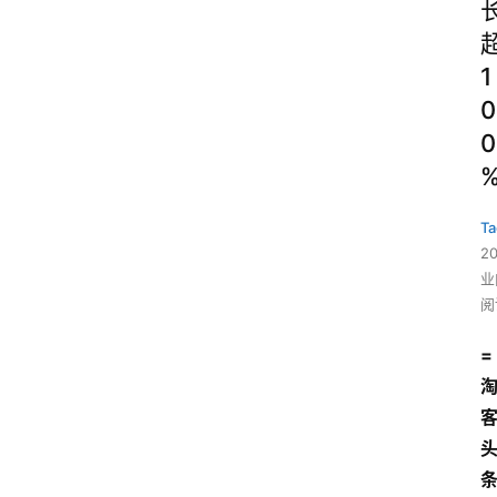
1
0
0
Ta
2
业
阅
=
淘
客
头