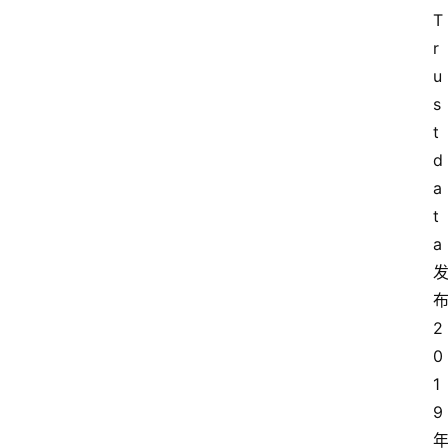
T
r
u
s
t
d
a
t
a
2
0
1
9