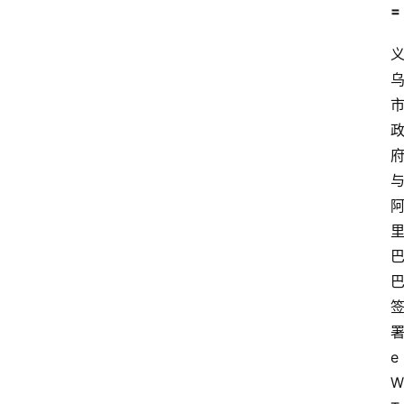
=
e
W