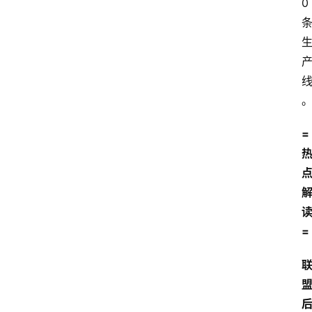
0
=
=