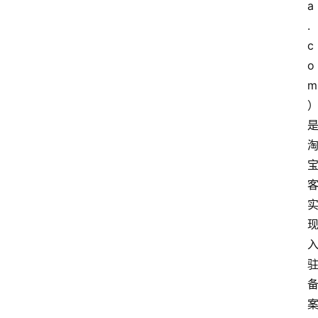
a
览
.
c
专
o
题
m
文
登录
注册
章
推
荐
工
具
淘
客
导
航