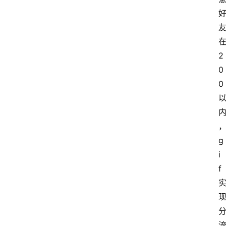
2
0
0
g
i
f