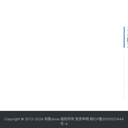
1
2
Copyright © 2013-2024
淘客show
版权所有
免责申明
皖ICP备2020021444
号-4