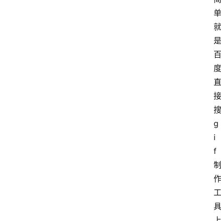
单
搜
g
i
f
具