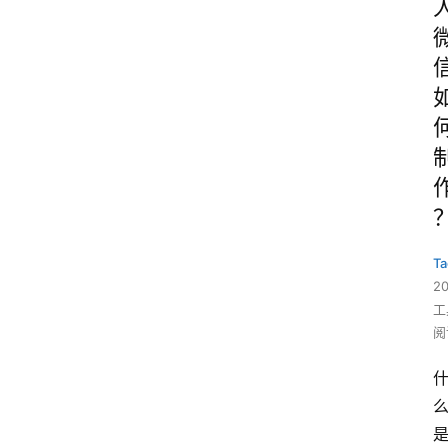
Ta
2
工
阅