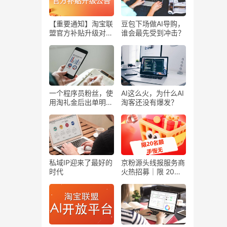
【重要通知】淘宝联
豆包下场做AI导购，
盟官方补贴升级对外
谁会最先受到冲击？
公告
一个程序员粉丝，使
AI这么火，为什么AI
用淘礼金后出单明显
淘客还没有爆发？
增多，上个月淘客佣
金 2 万+
私域IP迎来了最好的
京粉源头线报服务商
时代
火热招募｜限 20
席，手慢无！