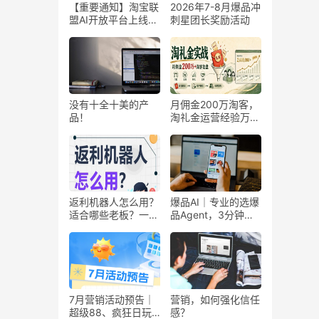
【重要通知】淘宝联
2026年7-8月爆品冲
盟AI开放平台上线
刺星团长奖励活动
啦！！！
没有十全十美的产
月佣金200万淘客，
品！
淘礼金运营经验万字
复盘干货分享
返利机器人怎么用？
爆品AI｜专业的选爆
适合哪些老板？一篇
品Agent，3分钟选
讲清楚
出适合你推的爆品!
7月营销活动预告｜
营销，如何强化信任
超级88、疯狂日玩
感？