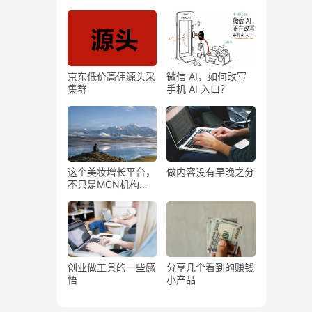
法提前知晓，暑期冲
刺备战！
京东低价高佣源头采
微信 AI，如何改写
集群
手机 AI 入口？
这个美妆增长平台，
做内容没有早晚之分
不只是MCN机构那
么简单
创业做工具的一些感
分享几个看到的赚钱
悟
小产品