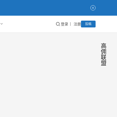
登录
注册
投稿
高
佣
联
盟
新建
工
具
淘客
技
巧
社群
我们
该如
了自
的粉
何发
群，