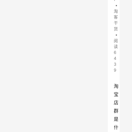
•
淘
客
干
货
•
阅
读
6
4
3
9
淘
宝
店
群
是
什