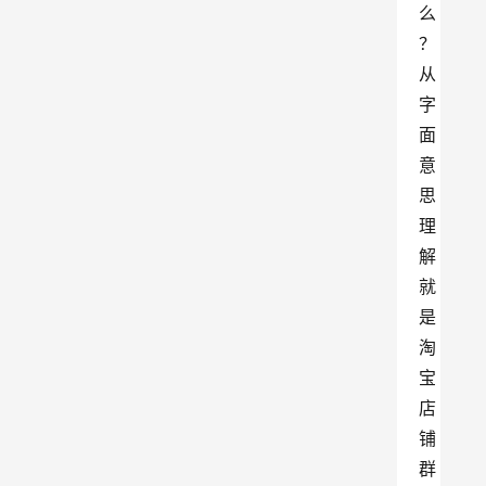
么
？
从
字
面
意
思
理
解
就
是
淘
宝
店
铺
群