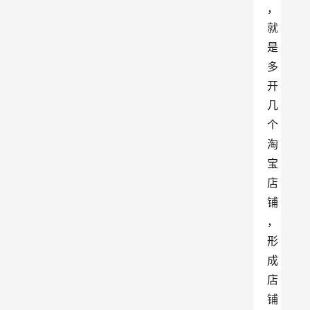
，
就
是
多
开
几
个
淘
宝
店
铺
，
形
成
店
铺