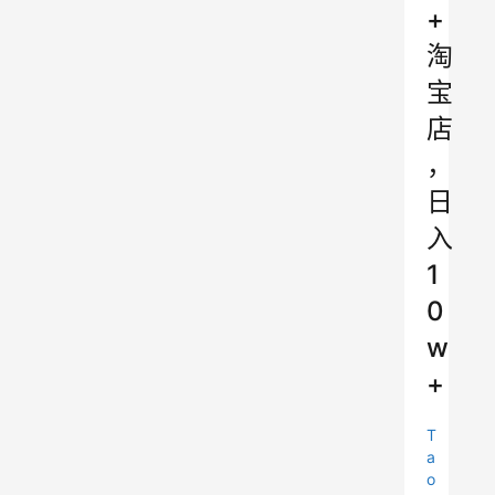
+
淘
宝
店
，
日
入
1
0
w
+
T
a
o