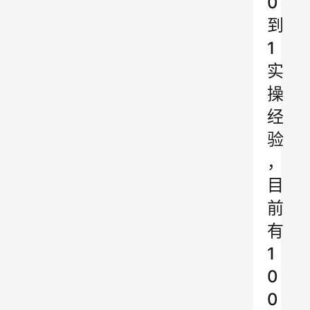
0
到
1
实
操
经
验
，
目
前
有
1
0
0