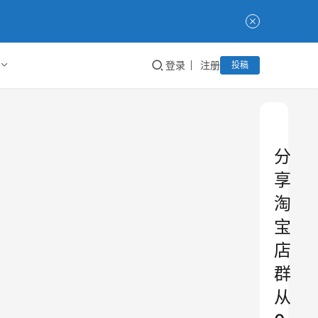
登录
注册
投稿
分
享
淘
宝
店
群
从