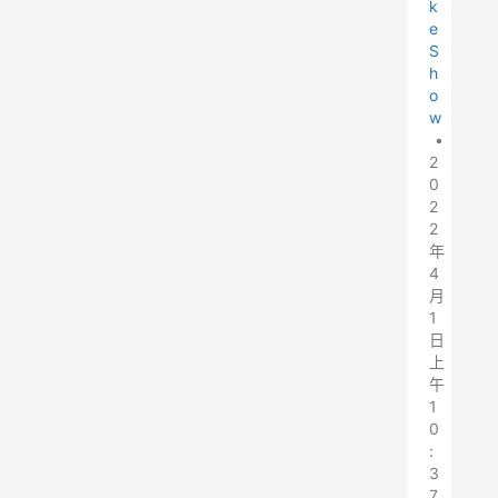
k
e
S
h
o
w
•
2
0
2
2
年
4
月
1
日
上
午
1
0
:
3
7