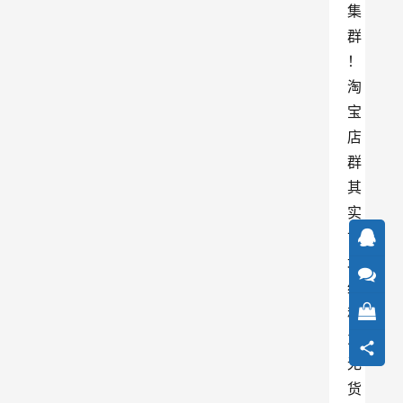
集
群
！
淘
宝
店
群
其
实
市
场
统
称
为
无
货