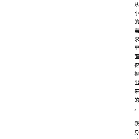
专
题
文
登录
注册
章
推
荐
工
具
淘
客
导
航
本