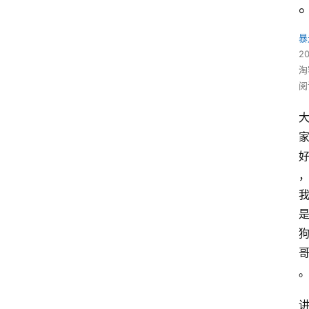
暴
2
淘
阅