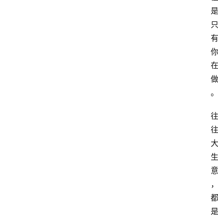
网
站
首
页
快
讯
商
城
分
类
浏
览