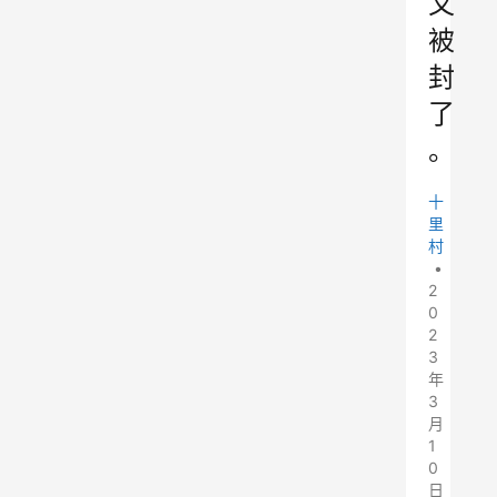
又
被
封
了
。
十
里
村
•
2
0
2
3
年
3
月
1
0
日