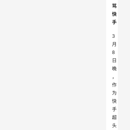
骂
快
手
3
月
8
日
晚
，
作
为
快
手
超
头