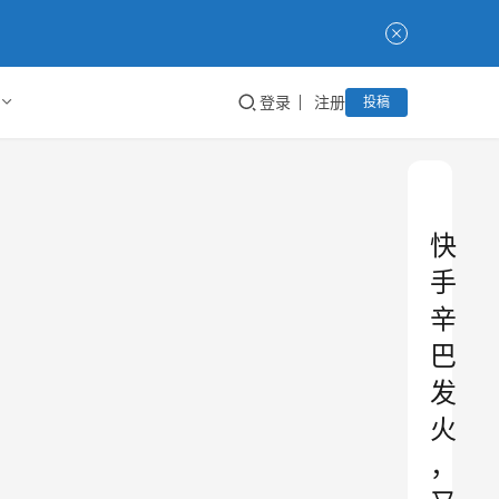
登录
注册
投稿
快
手
辛
巴
发
火
，