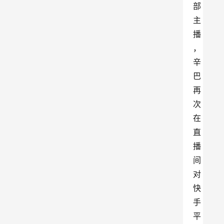
部
主
播
，
辛
巴
再
次
在
直
播
间
对
快
手
平