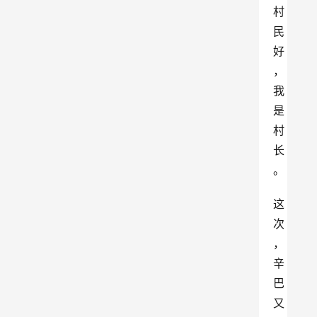
村
民
好
，
我
是
村
长
。
这
次
，
辛
巴
又