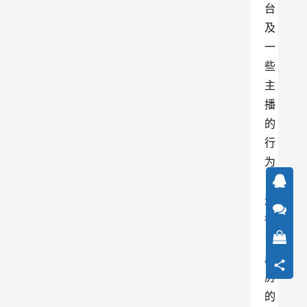
台
及
一
些
主
播
的
行
为
，
进
行
了
严
厉
的