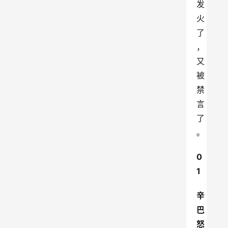
发
火
了
，
又
被
禁
言
了
。
0
1
辛
巴
怒