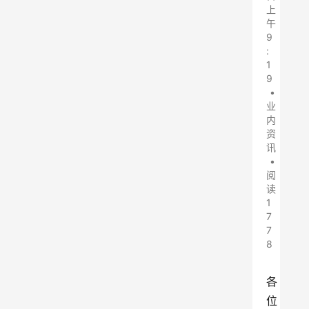
上
午
9
:
1
9
•
业
内
资
讯
•
阅
读
1
7
7
8
各
位