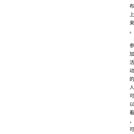
专
题
文
登录
注册
章
推
荐
工
具
淘
客
导
航
本