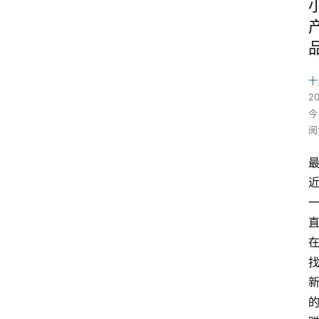
十
2
今
阅