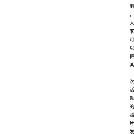
网
站
首
页
快
讯
商
城
分
类
浏
览