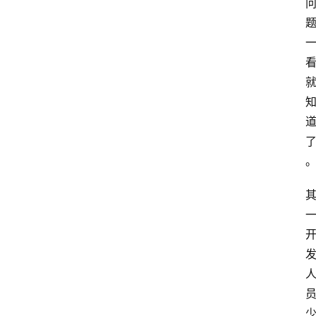
网
站
首
页
快
讯
商
城
分
类
浏
览