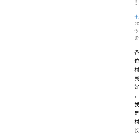
十
2
今
阅