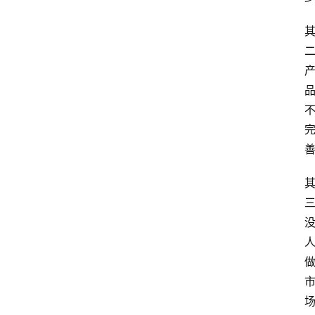
专
题
文
登录
注册
章
推
荐
工
具
淘
客
导
航
本
站
服