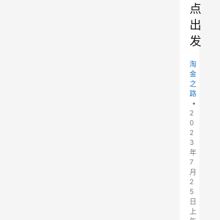
点
出
发
淘
金
之
路
•
2
0
2
3
年
7
月
2
5
日
上