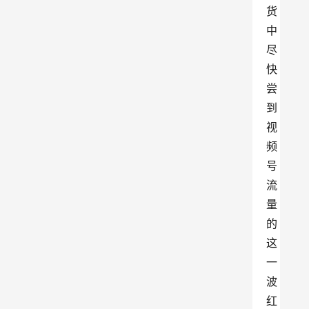
货
中
尽
快
尝
到
视
频
号
流
量
的
这
一
波
红