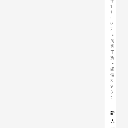
午
1
1
:
0
7
•
淘
客
干
货
•
阅
读
3
9
3
2
新
人