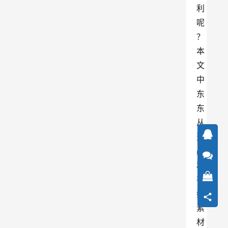
利
呢
？
本
文
中
东
东
从
选
品
和
视
频
素
材