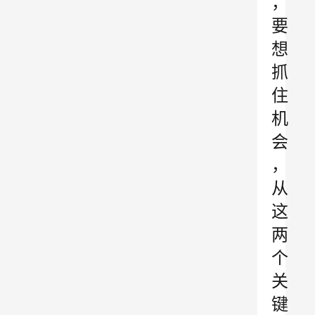
，
要
想
抓
住
机
会
，
从
这
两
个
关
键