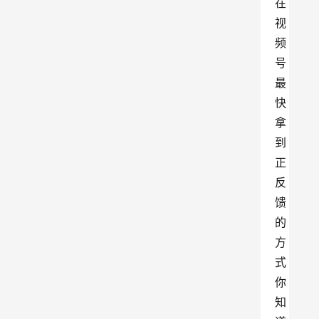
在
视
频
号
最
快
拿
到
正
反
馈
的
方
式
你
知