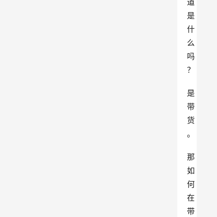
道
是
什
么
吗
？
是
带
货
。
那
如
何
在
带