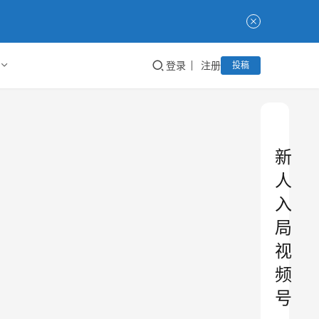
登录
注册
投稿
新
人
入
局
视
频
号