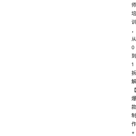
网
从
站
0 
首
页
到
1 
快
讯
商
城
分
作
类
+ 
浏