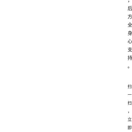
扫
一
扫
，
立
即