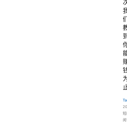
Ta
2
短
阅