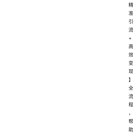
览
专
题
流
文
+ 
登录
注册
章
推
荐
工
具
淘
客
导
航