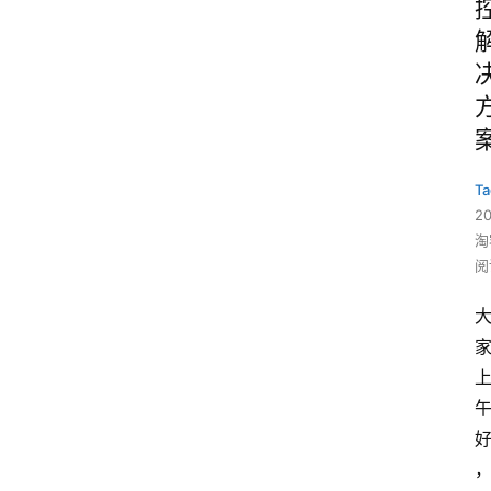
Ta
2
淘
阅