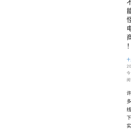
十
2
今
阅