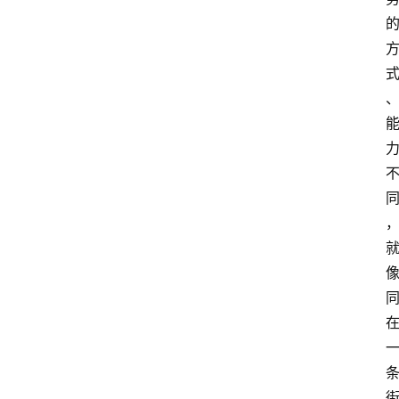
本
站
服
务