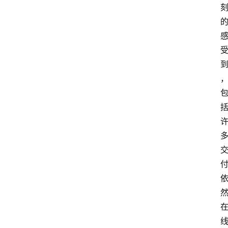
网
站
首
页
快
讯
商
城
分
类
浏