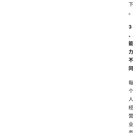
览
专
3
题
文
登录
注册
章
推
荐
工
具
淘
客
导
航