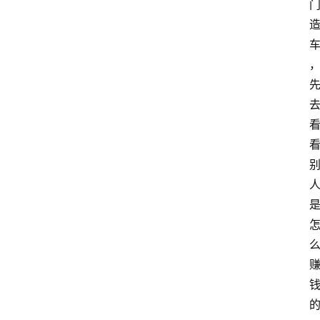
题
文
登录
注册
章
推
荐
工
具
淘
客
导
航
本
站
服