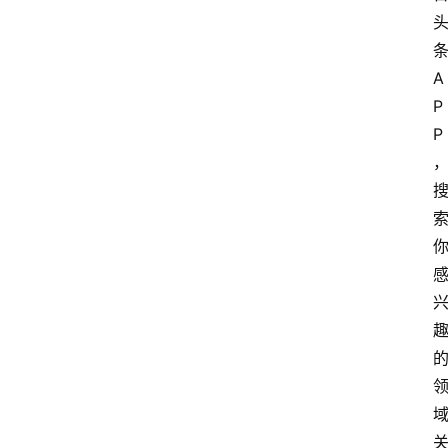
A
P
P