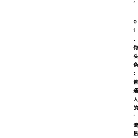
0
1
“