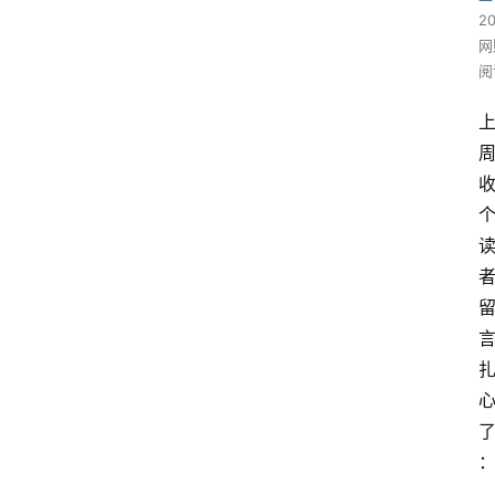
2
网
阅