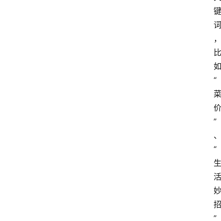
“
”
“
”