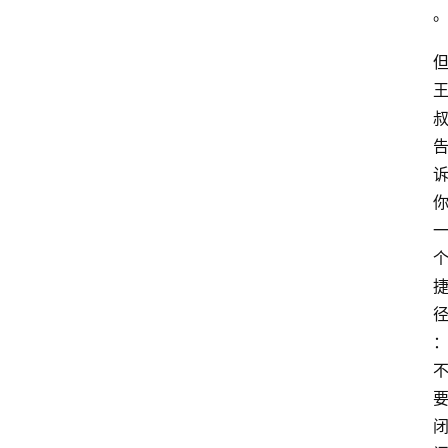
网
站
首
页
快
讯
商
城
分
类
浏
览
专