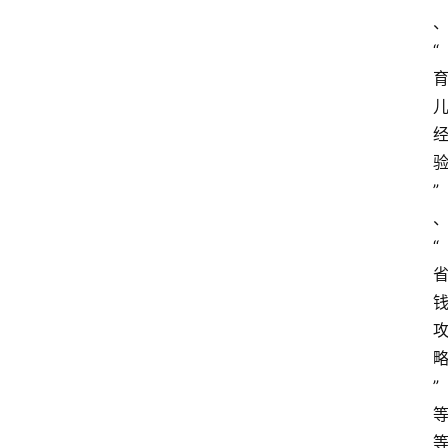
“
”
“
”