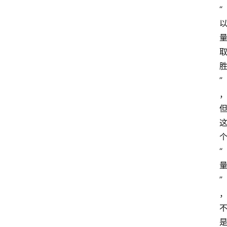
“
”
“
”