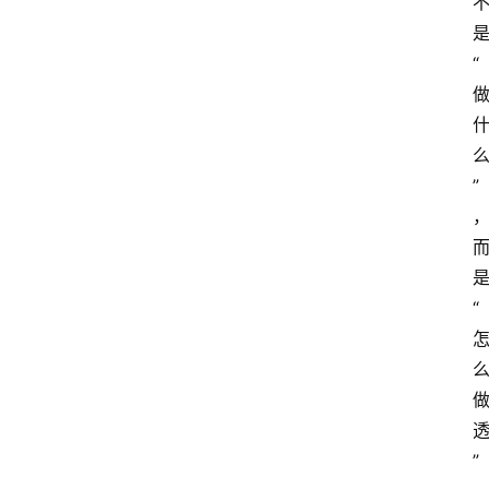
“
”
“
”