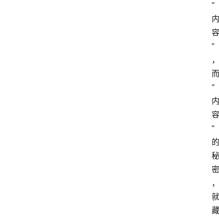
“
”
“
”