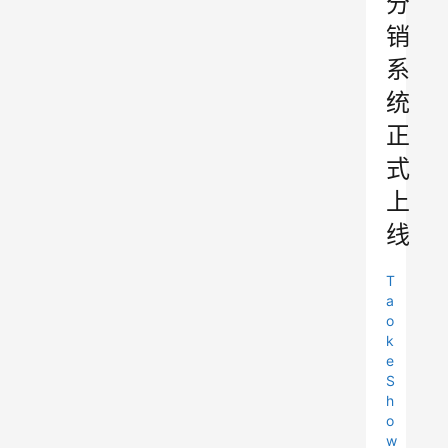
分
销
系
统
正
式
上
线
T
a
o
k
e
S
h
o
w