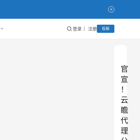
登录
注册
投稿
官
宣
！
云
瞻
代
理