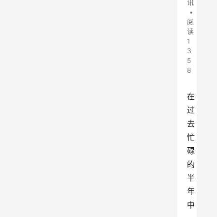
讯
•
阅
读
1
3
5
8
在
过
去
忙
碌
的
半
年
中