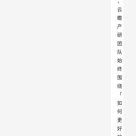
，
云
瞻
产
研
团
队
始
终
围
绕
「
如
何
更
好