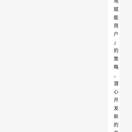
地
赋
能
用
户
」
的
策
略
，
潜
心
开
发
新
的