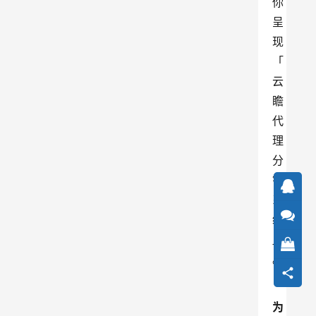
你
呈
现
「
云
瞻
代
理
分
销
系
统
」
。
为