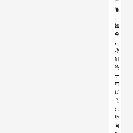
产
品
。
如
今
，
我
们
终
于
可
以
欣
喜
地
向