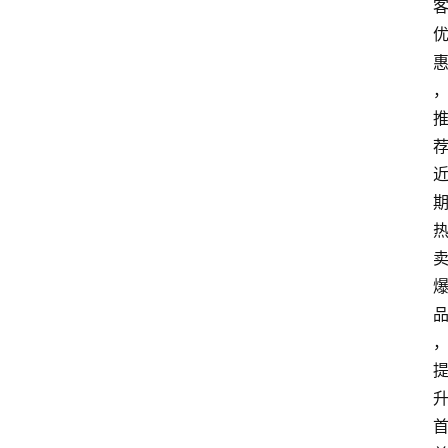
分
类
浏
览
专
题
文
登录
注册
章
推
荐
工
具
淘
客
导