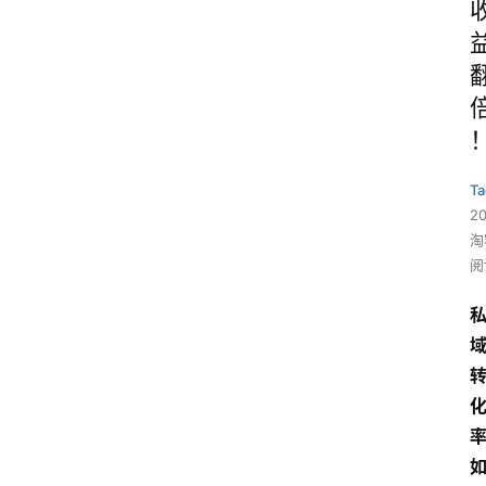
Ta
2
淘
阅