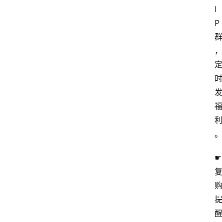
I
P
☛ 