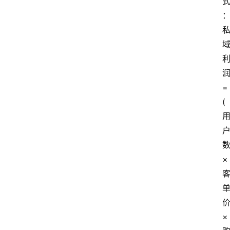
润
= 
(
数
× 
价
× 