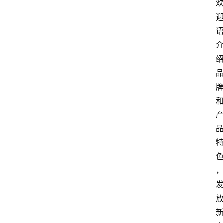
网
站
首
页
快
讯
商
城