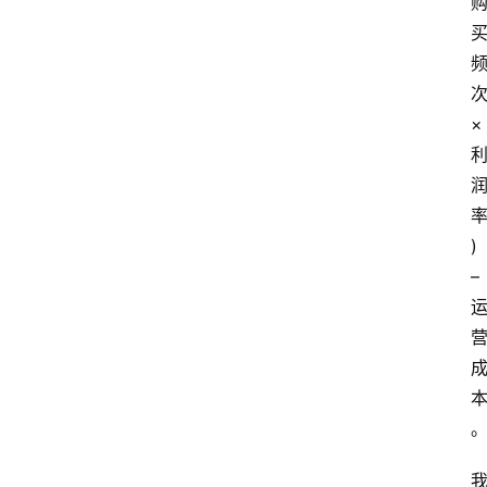
次
× 
) 
– 